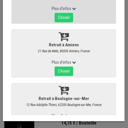
Total
8
articles
Confit Philippe Olivier - Pomme au Cidre
Basque
4,75 €
/ Pièce
Confit Philippe Olivier - Figue Noire
4,75 €
/ Pièce
Huile d'Olive - Olio Vierge Extra
14,15 €
/ Bouteille