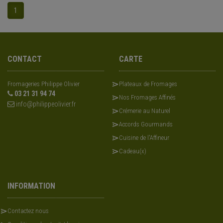
1
CONTACT
CARTE
Fromageries Philippe Olivier
Plateaux de Fromages
03 21 31 94 74
Nos Fromages Affinés
info@philippeolivier.fr
Crémerie au Naturel
Accords Gourmands
Cuisine de l'Affineur
Cadeau(x)
INFORMATION
Contactez nous