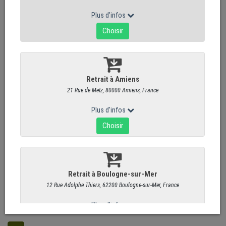
Total
2
articles
Caprin de St-Julien
8,95 €
/ Pièce
Galet d'Anjou
8,90 €
/ Pièce