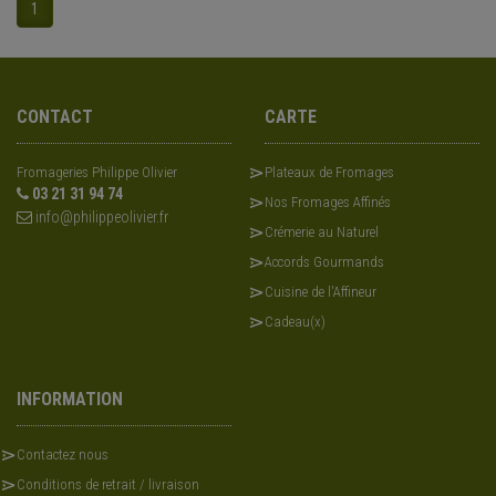
1
CONTACT
CARTE
Fromageries Philippe Olivier
Plateaux de Fromages
03 21 31 94 74
Nos Fromages Affinés
info@philippeolivier.fr
Crémerie au Naturel
Accords Gourmands
Cuisine de l'Affineur
Cadeau(x)
INFORMATION
Contactez nous
Conditions de retrait / livraison