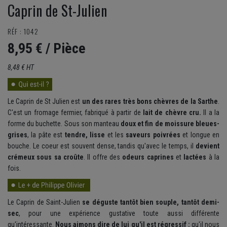
Caprin de St-Julien
RÉF : 1042
8,95 €
/ Pièce
8,48 € HT
Le Caprin de St Julien est
un des rares très bons chèvres de la Sarthe
.
C'est un fromage fermier, fabriqué à partir de
lait de chèvre cru.
Il a la
forme du buchette. Sous son manteau
doux et fin de moissure bleues-
grises
, la pâte est
tendre,
lisse
et les
saveurs poivrées
et longue en
bouche. Le coeur est souvent dense, tandis qu'avec le temps, il
devient
crémeux sous sa croûte
. Il offre des
odeurs caprines
et
lactées
à la
fois.
Le Caprin de Saint-Julien
se déguste tantôt bien souple, tantôt demi-
sec
, pour une expérience gustative toute aussi différente
qu'intéressante.
Nous aimons dire de lui qu'il est régressif :
qu'il nous