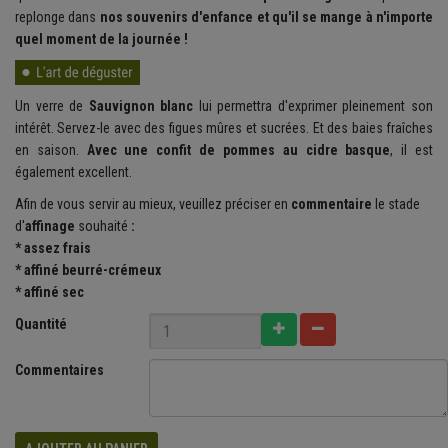
replonge dans
nos souvenirs d'enfance et qu'il se mange à n'importe
quel moment de la journée !
Un verre de
Sauvignon blanc
lui permettra d'exprimer pleinement son
intérêt. Servez-le avec des figues mûres et sucrées. Et des baies fraîches
en saison.
Avec une confit de pommes au cidre basque
, il est
également excellent.
Afin de vous servir au mieux, veuillez préciser en
commentaire
le
stade
d'
affinage
souhaité
:
*
assez frais
* affiné beurré-crémeux
* affiné sec
Quantité
Commentaires