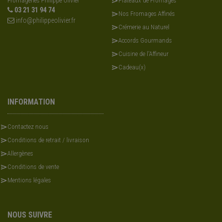
Fromageries Philippe Olivier
Plateaux de Fromages
03 21 31 94 74
Nos Fromages Affinés
info@philippeolivier.fr
Crémerie au Naturel
Accords Gourmands
Cuisine de l'Affineur
Cadeau(x)
INFORMATION
Contactez nous
Conditions de retrait / livraison
Allergènes
Conditions de vente
Mentions légales
NOUS SUIVRE