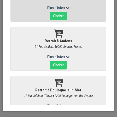
Total
2
articles
La Ficelle Picarde par Philippe Olivier
6,45 €
/ Pièce
Flamiche au Maroilles - Fait Maison
9,25 €
/ Pièce