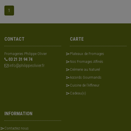
1
CONTACT
CARTE
Fromageries Philippe Olivier
Plateaux de Fromages
03 21 31 94 74
Nos Fromages Affinés
info@philippeolivier.fr
Crémerie au Naturel
Accords Gourmands
Cuisine de l'Affineur
Cadeau(x)
INFORMATION
Contactez nous