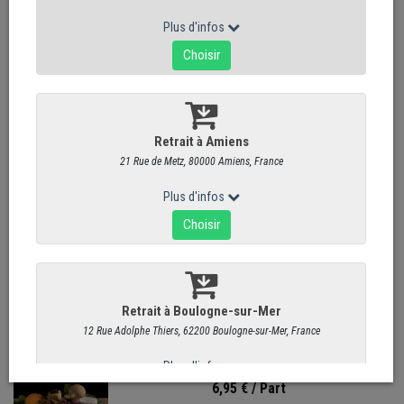
Total
6
articles
Plateau Prestige - Fin de Repas - 8 pers. et
+
10,95 €
/ Part
Ardoise Prestige - Fin de Repas - 4 à 8 pers.
10,95 €
/ Part
Plateau Plaisir - Fin de Repas - 8 pers. et +
6,95 €
/ Part