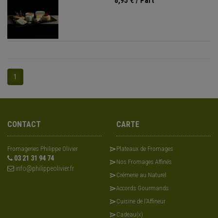
8,95 €
/ Part
1
CONTACT
CARTE
Fromageries Philippe Olivier
Plateaux de Fromages
03 21 31 94 74
Nos Fromages Affinés
info@philippeolivier.fr
Crémerie au Naturel
Accords Gourmands
Cuisine de l'Affineur
Cadeau(x)