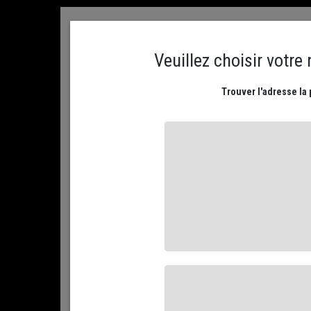
ACCUEIL
CONTACTEZ NOUS
MON COMPTE
PLATEAUX DE FROMAGES
NOS FROMAGES AFFIN
ACCUEIL
ACCORDS GOURMANDS
L'EPICERIE FINE DE L'