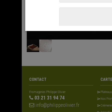
CONTACT
CART
Fromageries Philippe Olivier
Plateau
03 21 31 94 74
Nos From
info@philippeolivier.fr
Crémerie