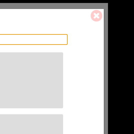
0 ART. - 0,00 €
L'AFFINEUR
CADEAU(X)