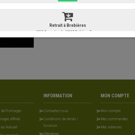
Espagne
E
INFORMATION
MON COMPTE
x de Fromages
Contactez nous
Mon compte
ages Affinés
Conditions de retrait /
Mes commandes
livraison
 au Naturel
Mes adresses
Allergènes