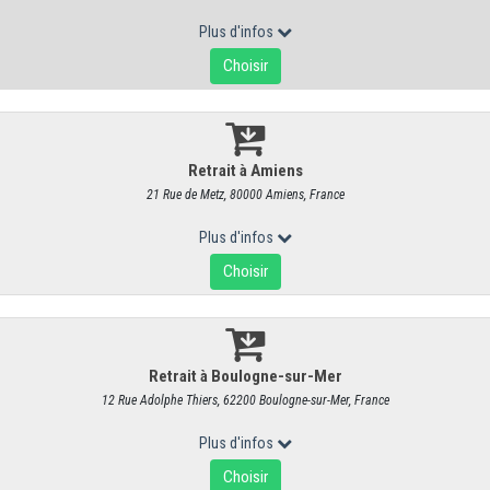
Pâte de coing
RÉF : 8106
31,85 €
/ kg
30,19 € HT
Quantité
Commentaires
AJOUTER AU PANIER
INFOS SUPP.