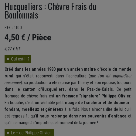
Hucqueliers : Chèvre Frais du
Boulonnais
RÉF : 1100
4,50 €
/ Pièce
4,27 € HT
Créé dans les années 1980 par un ancien maître d'école du monde
rural
qui s'était reconverti dans l'agriculture (
que l'on dit aujourd'hui
raisonnée),
sa production a été reprise par Thierry et son épouse, toujours
dans le canton d'Hucqueliers, dans le Pas-de-Calais
. Ce petit
fromage de chèvre frais est
un fromage "signature" Philippe Olivier.
En bouche, c'est un véritable petit
nuage de fraicheur et de douceur
:
fondant, moelleux et généreux
à la fois. Nous aimons dire de lui qu'il
est régressif : qu'
il nous replonge dans nos souvenirs d'enfance
et
qu'il se mange à n'importe quel moment de la journée !