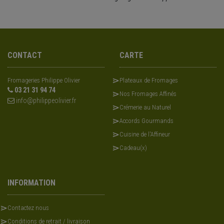
CONTACT
CARTE
Fromageries Philippe Olivier
Plateaux de Fromages
03 21 31 94 74
Nos Fromages Affinés
info@philippeolivier.fr
Crémerie au Naturel
Accords Gourmands
Cuisine de l'Affineur
Cadeau(x)
INFORMATION
Contactez nous
Conditions de retrait / livraison