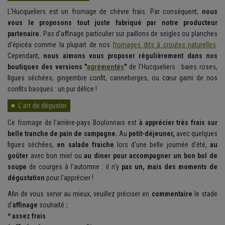
L'Hucqueliers est un fromage de chèvre frais. Par conséquent,
nous
vous le proposons tout juste fabriqué par notre producteur
partenaire.
Pas d'affinage particulier sur paillons de seigles ou planches
d'épicéa comme la plupart de nos
fromages dits à croutes naturelles
.
Cependant,
nous aimons vous proposer régulièrement dans nos
boutiques des versions "
agrémentés
"
de l'Hucqueliers : baies roses,
figues séchées, gingembre confit, canneberges, ou cœur garni de nos
confits basques : un pur délice !
Ce fromage de l'arrière-pays Boulonnais est
à apprécier très frais sur
belle tranche de pain de campagne.
Au
petit-déjeuner,
avec quelques
figues séchées,
en salade fraiche
lors d'une belle journée d'été,
au
goûter
avec bon miel ou
au diner pour accompagner un bon bol de
soupe
de courges à l'automne : il n'y
pas un, mais des moments de
dégustation
pour l'apprécier !
Afin de vous servir au mieux, veuillez préciser en
commentaire
le
stade
d'
affinage
souhaité
:
* assez frais