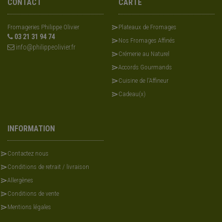
CONTACT
CARTE
Fromageries Philippe Olivier
Plateaux de Fromages
03 21 31 94 74
Nos Fromages Affinés
info@philippeolivier.fr
Crémerie au Naturel
Accords Gourmands
Cuisine de l'Affineur
Cadeau(x)
INFORMATION
Contactez nous
Conditions de retrait / livraison
Allergènes
Conditions de vente
Mentions légales