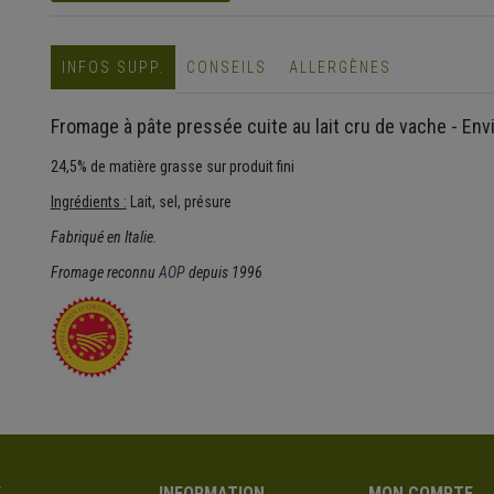
INFOS SUPP.
CONSEILS
ALLERGÈNES
Fromage à pâte pressée cuite au lait cru de vache - Env
24,5% de matière grasse sur produit fini
Ingrédients :
Lait, sel, présure
Fabriqué en Italie.
Fromage reconnu
AOP
depuis 1996
E
INFORMATION
MON COMPTE