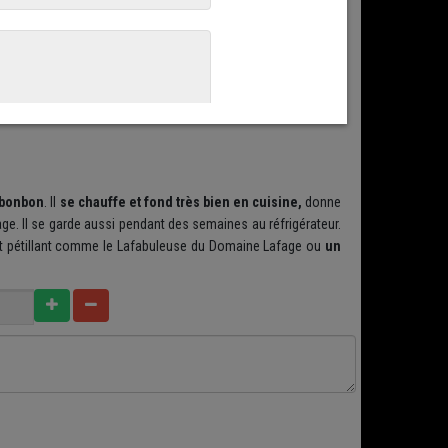
ganoleptiques. Il est fabriqué dans 500 fermes qui produisent
rgantuesque de 727 litres de lait pour faire une meule de
nsortium.
ffiner plus de 36 mois.
Je vous propose 2 affinages :
un 24
ui est bien plus affirmé en goût car fabriqué uniquement à
 bonbon
. Il
se chauffe et fond très bien en cuisine,
donne
ge. Il se garde aussi pendant des semaines au réfrigérateur.
t pétillant comme le Lafabuleuse du Domaine Lafage ou
un