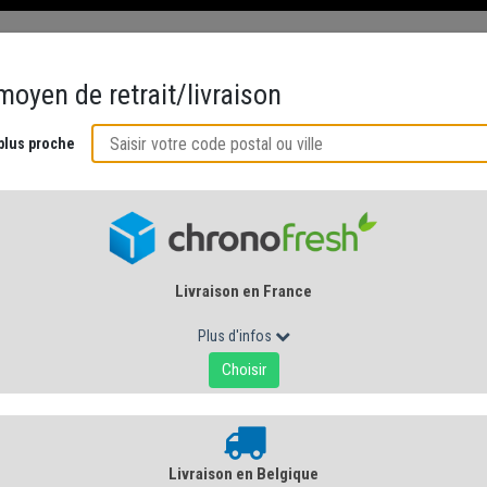
ÉS
CRÉMERIE AU NATUREL
ACCORDS GOURMANDS
CUISINE DE 
S PÂTES PRESSÉES CUITES ET NON CUITES...