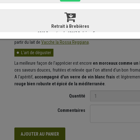
ses caractéristiques particulières de production, nutritionnelles et or
environ 3,5 millions de fromages par an.
Il faut la quantité assez ga
38kg
, et
chacune d'elles doit satisfaire au règlement strict du co
Il est alors une sorte de « parrain » respecté au point que
l’on peut l’a
mois qui est encore un peu tendre, celui-ci donc
et un 36 mois q
partir du lait de
Vacche la Rossa Reggiana
.
La meilleure façon de l'apprécier est encore
en morceaux comme un
ces saveurs douces, fruitées et relevée que l'on attend d'un bon froma
A l'apéritif,
accompagné d'un verre de vin blanc frais
et légèremen
rouge bien robuste et épicé de la méditerranée
.
Quantité
Commentaires
AJOUTER AU PANIER