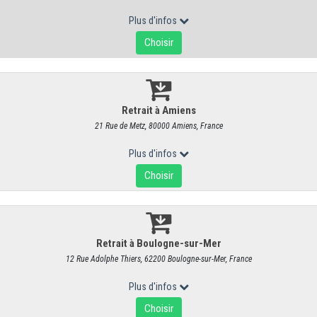
Parmigiano Reggiano de Montagne - 2
RÉF : 4203
48,80 €
/ kg
46,26 € HT
Produit vendu à l'unité. Poids moyen : 200 g
Manger un morceau de
Parmigiano-Reggiano
, c'est
savourer un bou
l'Italie.
Sa fabrication est rigoureusement contrôlée par le Consortium.
bien sur les vaches :
rien n’est laissé au hasard pour cette recette 
Le Parmigiano Reggiano est uniquement fabriqué dans les provinces 
Emilie-Romagne et Mantoue en Lombardie, à partir de lait écrémé.
F
saveurs sans être salé
,
sans amertume ni d'odeurs aigre
: c'est ce
Le Parmigiano Reggiano est un fromage entièrement naturel, connu