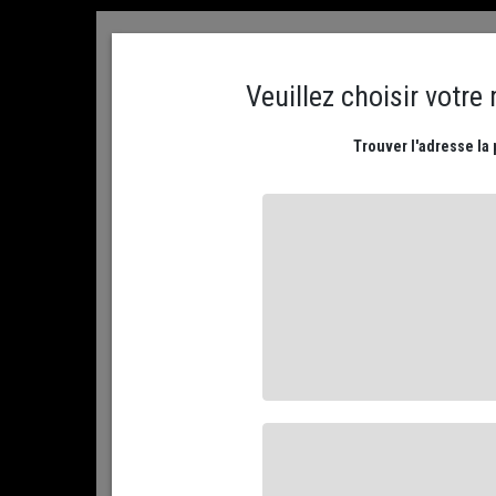
ACCUEIL
CONTACTEZ NOUS
MON COMPTE
PLATEAUX DE FROMAGES
NOS FROMAGES AFFIN
ACCUEIL
NOS FROMAGES AFFINÉS
PAR FAMILLE...
LE