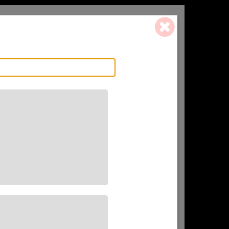
0 ART. - 0,00 €
L'AFFINEUR
CADEAU(X)