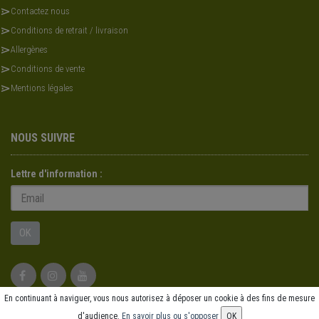
Contactez nous
Conditions de retrait / livraison
Allergènes
Conditions de vente
Mentions légales
NOUS SUIVRE
Lettre d'information :
OK
En continuant à naviguer, vous nous autorisez à déposer un cookie à des fins de mesure
© 2026 - Logiciel
SaasFood - Logiciel de gestion de commande sur internet et en
d'audience.
En savoir plus ou s'opposer
OK