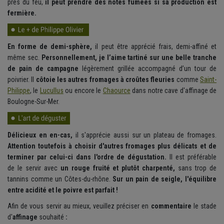
près du feu,
il peut prendre des notes fumées si sa production est
fermière.
En forme de demi-sphère,
il peut être apprécié frais, demi-affiné et
même sec.
Personnellement, je l’aime tartiné sur une belle tranche
de pain de campagne
légèrement grillée accompagné d’un tour de
poivrier. Il
côtoie les autres fromages à croûtes fleuries
comme
Saint-
Philippe
, le
Lucullus
ou encore le
Chaource
dans notre cave d'affinage de
Boulogne-Sur-Mer.
Délicieux en en-cas,
il s'apprécie aussi sur un plateau de fromages.
Attention toutefois à choisir d'autres fromages plus délicats et de
terminer par celui-ci dans l'ordre de dégustation.
Il est préférable
de le servir avec
un rouge fruité et plutôt charpenté,
sans trop de
tannins comme un Côtes-du-rhône.
Sur un pain de seigle, l'équilibre
entre acidité et le poivre est parfait !
Afin de vous servir au mieux, veuillez préciser en
commentaire
le
stade
d'
affinage
souhaité
: