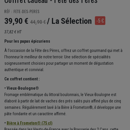
RÉF : FETE-DES-PERES
39,90 €
/ La Sélection
-5 €
44,90 €
37,82 € HT
Pour les papas épicuriens
À l'occasion de la Fête des Pères, offrez un coffret gourmand qui met à
l'honneur le meilleur de notre terroir. Une sélection de spécialités
soigneusement choisies pour partager un moment de dégustation
authentique et convivial.
Ce coffret contient :
• Vieux-Boulogne®
Fromage emblématique du littoral boulonnais, le Vieux-Boulogne est
élaboré à partir de lait de vaches des prés salés puis affiné plus de cinq
semaines. Régulièrement lavé à la Bière à Frometon®, il développe une
pâte fondante et un caractère affirmé.
•
Bière à Frometon® (75 cl)
Brassée dans les Hauts-de-France avec la Brasserie des 2 Caps, cette