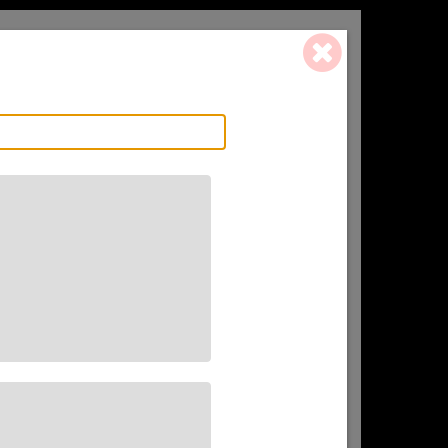
0 ART. - 0,00 €
L'AFFINEUR
CADEAU(X)