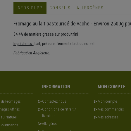
INFOS SUPP.
CONSEILS
ALLERGÈNES
Fromage au lait pasteurisé de vache - Environ 2500g po
34,4% de matière grasse sur produit fini
Ingrédients :
Lait, présure, ferments lactiques, sel
Fabriqué en Angleterre.
E
INFORMATION
MON COMPTE
x de Fromages
Contactez nous
Mon compte
ages Affinés
Conditions de retrait /
Mes commandes
livraison
 au Naturel
Mes adresses
Allergènes
 Gourmands