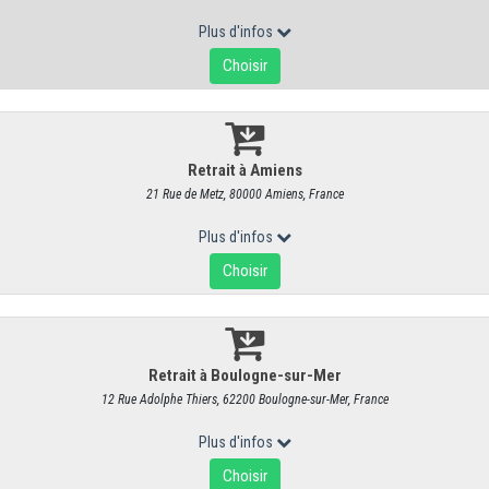
Cheddar - Spécial Welsh
RÉF : 4047
21,95 €
/ kg
20,81 € HT
Produit vendu à l'unité. Poids moyen : 250 g
Le Cheshire, au Royaume-Uni, est le berceau du Cheddar.
Ce
probablement le plus copié et le plus vendu en Europe.
La texture de
dernières années et nous vous avons déniché de quoi ravir les a
Toutefois, sachez qu'une appellation
West Country Farmhouse Chedda
être fait de façon traditionnelle avec des ingrédients locaux de quat
fromage que vous pouvez retrouver
dans nos boutiques sous le
dans l'année.