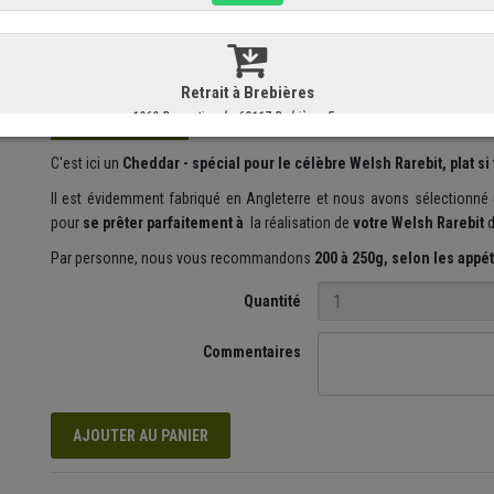
Le "Cheddaring", mais qu'est ce que c'est ?
Le Cheddar est un cous
fabrication, le cheddaring, ou cheddarisation en français, est
une ph
ambiante pour commencer à développer les arômes de fromages
que vous aimez tant !
C'est ici un
Cheddar - spécial pour le célèbre
Welsh Rarebit, plat si
Il est évidemment fabriqué en Angleterre et nous avons sélectionné 
pour
se prêter parfaitement à
la réalisation de
votre Welsh Rarebit
d
Par personne, nous vous recommandons
200 à 250g, selon les appét
Quantité
Commentaires
AJOUTER AU PANIER