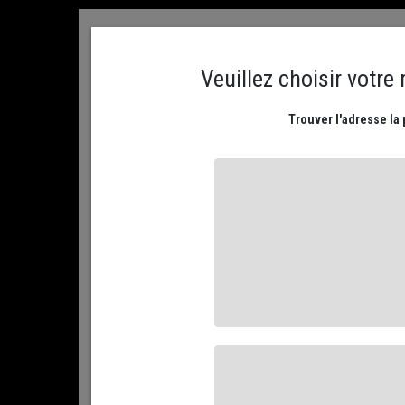
ACCUEIL
CONTACTEZ NOUS
MON COMPTE
PLATEAUX DE FROMAGES
NOS FROMAGES AFFIN
ACCUEIL
NOS FROMAGES AFFINÉS
PAR RÉGION...
EN 