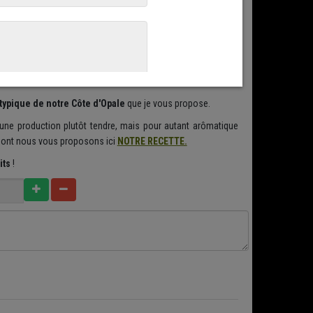
in technique du
Cantal
ou du
Laguiole
. Etape importante de la
ase de maturation des grains de caillé à température
.
Cette étape est essentielle pour donner le goût et la texture
 typique de notre Côte d'Opale
que je vous propose.
une production plutôt tendre, mais pour autant arômatique
ont nous vous proposons ici
NOTRE RECETTE.
its
!