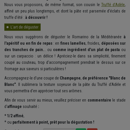
Nous vous proposons, de même format, son cousin le
Truffé d'Adèle
,
affiné un peu plus longtemps, et dont la pâte est parsemée d'éclats de
truffe d'été :
à découvrir !
Nous vous suggérons de déguster le Romarino de la Méditéranée
à
l'apéritif ou en fin de repas
: en
fines lamelles
, froides,
déposées sur
des tranches de pain.
.. ou
comme ingrédient d'un plat de pasta
ou
sur un carpaccio : un délice ! Apréciez-le dans sa simplicité, finement
coupé au couteau, trop d'accompagnement prendrait le dessus sur ce
fromage aux saveurs si particulières !
Accompagnez-le d'une coupe de
Champagne
,
de préférence "Blanc de
Blanc"
. Il sublimera la texture soyeuse de la pâte du Truffé d'Adèle et
vous permettra d'en apprécier tout ses arômes.
Afin de vous servir au mieux, veuillez préciser en
commentaire
le
stade
d'
affinage
souhaité
:
* 1/2 affiné
,
* ou
parfaitement
à point, prêt pour la dégustation !