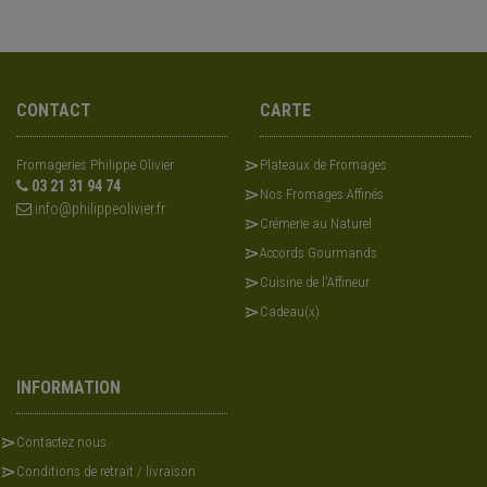
CONTACT
CARTE
Fromageries Philippe Olivier
Plateaux de Fromages
03 21 31 94 74
Nos Fromages Affinés
info@philippeolivier.fr
Crémerie au Naturel
Accords Gourmands
Cuisine de l'Affineur
Cadeau(x)
INFORMATION
Contactez nous
Conditions de retrait / livraison