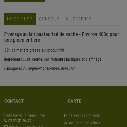
INFOS SUPP.
CONSEILS
ALLERGÈNES
Fromage au lait pasteurisé de vache - Environ 400g pour
une pièce entière
33% de matière grasse sur produit fini
Ingrédients :
Lait, crème, sel, ferments lactiques et d'affinage
Fabriqué en Auvergne-Rhônes-Alpes, dans l'Ain.
CONTACT
CARTE
Fromageries Philippe Olivier
Plateaux de Fromages
03 21 31 94 74
Nos Fromages Affinés
info@philippeolivier.fr