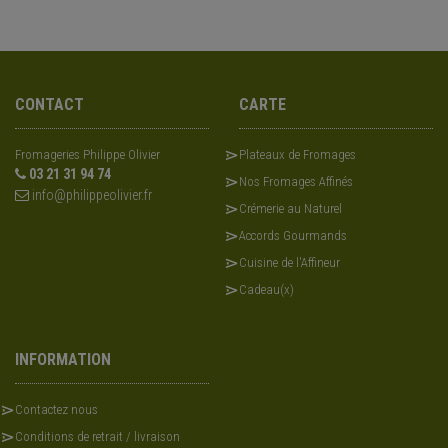
CONTACT
CARTE
Fromageries Philippe Olivier
Plateaux de Fromages
03 21 31 94 74
Nos Fromages Affinés
info@philippeolivier.fr
Crémerie au Naturel
Accords Gourmands
Cuisine de l'Affineur
Cadeau(x)
INFORMATION
Contactez nous
Conditions de retrait / livraison