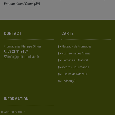
Vauban dans l'Yonne (89)
CONTACT
CARTE
Fromageries Philippe Olivier
Plateaux de Fromages
03 21 31 94 74
Nos Fromages Affinés
info@philippeolivier.fr
Crémerie au Naturel
Accords Gourmands
Cuisine de l'Affineur
Cadeau(x)
INFORMATION
Contactez nous