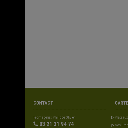
CONTACT
CART
Fromageries Philippe Olivier
Plateau
03 21 31 94 74
Nos From