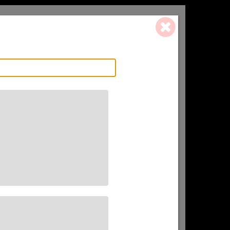
0 ART. - 0,00 €
L'AFFINEUR
CADEAU(X)