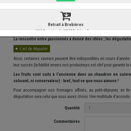
C'est à l'occasion d'un des premiers salons des Coqs d'Or du
Guide
Meurville, journaliste gastronomique parmi les plus discrêtes, mais a
peine collégien - ont fait la connaissance de Bernard Bérilley... et de s
La rencontre entre passionnés a donné des idées ; les dégustations
Ainsi, certaines saveurs peuvent être indisponibles en cours d’année
leur succès (la fidélité envers nos producteurs est clef pour garantir la 
Les fruits sont cuits à l’ancienne dans un chaudron en cuivr
colorant, ni conservateur) : bref, tout ce que nous aimons !
Pour accompagner nos fromages affinés, au petit-déjeuner, en fi
dégustation sera celui que vous aurez choisi. Une multitude d'accords s
Quantité
Commentaires