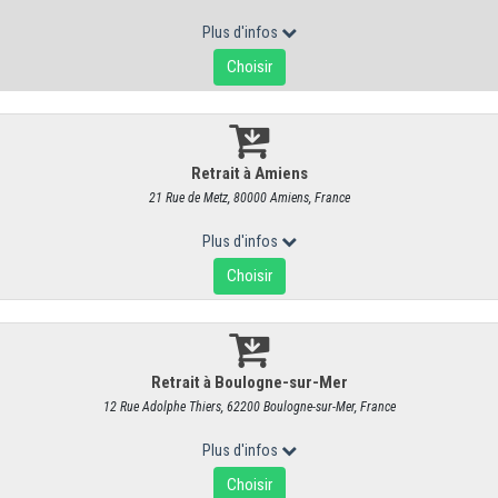
Confiture Sélection Philippe Olivier - C
RÉF : 8080CERISE
8,95 €
/ Pièce
8,48 € HT
Nichée dans un val du Morvan profond, proche de Vézelay et d'Avall
loin des zones industrielles ou commerciales habituelles. Accéder à
l’hiver, verglacée ou enneigée, mais les paysages sont sublimes.
Depuis 2018, c'est Céline Dubreuil qui a pris la suite de Bernard Bérilley, 
comme les compotes sont élaborées à partir de matières premières 
préétabli.
Selon les saisons et les fruits, le rythme de travail est di
Toujours intense, ce travail nécessite rigueur & vigilance à chaque 
recettes.