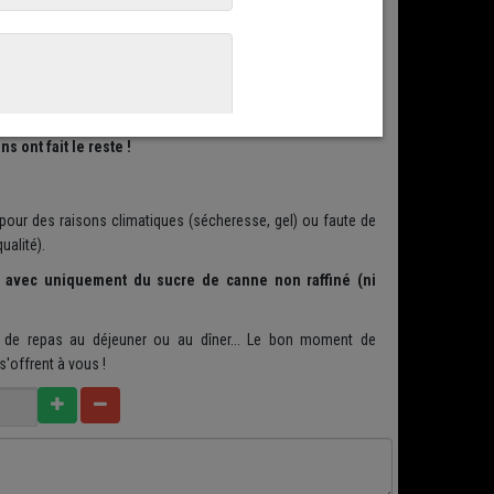
 des Gourmands
(mené de main de maître par Elisabeth de
u palet des plus affutés) que Philippe et Romain Olivier - à
es confitures et compotes !
 ont fait le reste !
 pour des raisons climatiques (sécheresse, gel) ou faute de
qualité).
e avec uniquement du sucre de canne non raffiné (ni
n de repas au déjeuner ou au dîner... Le bon moment de
'offrent à vous !