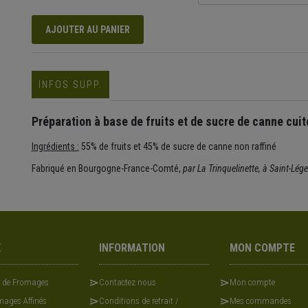
AJOUTER AU PANIER
INFOS SUPP.
Préparation à base de fruits et de sucre de canne cuit
Ingrédients :
55% de fruits et 45% de sucre de canne non raffiné
Fabriqué en Bourgogne-France-Comté,
par La Trinquelinette, à Saint-Lé
E
INFORMATION
MON COMPTE
x de Fromages
Contactez nous
Mon compte
ages Affinés
Conditions de retrait /
Mes commandes