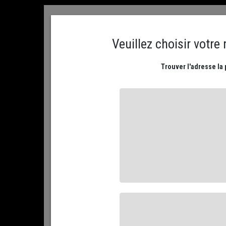
ACCUEIL
CONTACTEZ NOUS
MON COMPTE
PLATEAUX DE FROMAGES
NOS FROMAGES AFFIN
ACCUEIL
ACCORDS GOURMANDS
CONFITS ET CONFITU