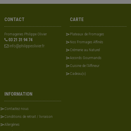
CONTACT
CARTE
Fromageries Philippe Olivier
Plateaux de Fromages
03 21 31 94 74
Nos Fromages Affinés
info@philippeolivier.fr
Crémerie au Naturel
Accords Gourmands
Cuisine de l'Affineur
Cadeau(x)
INFORMATION
Contactez nous
Conditions de retrait / livraison
Allergènes