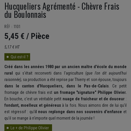
Hucqueliers Agrémenté - Chèvre Frais
du Boulonnais
RÉF : 1101
5,45 €
/ Pièce
5,17 € HT
Créé dans les années 1980 par un ancien maître d'école du monde
rural
qui s'était reconverti dans l'agriculture (
que l'on dit aujourd'hui
raisonnée),
sa production a été reprise par Thierry et son épouse, toujours
dans le canton d'Hucqueliers, dans le Pas-de-Calais
. Ce petit
fromage de chèvre frais est
un fromage "signature" Philippe Olivier.
En bouche, c'est un véritable petit
nuage de fraicheur et de douceur
:
fondant, moelleux et généreux
à la fois. Nous aimons dire de lui qu'il
est régressif : qu'
il nous replonge dans nos souvenirs d'enfance
et
qu'il se mange à n'importe quel moment de la journée !