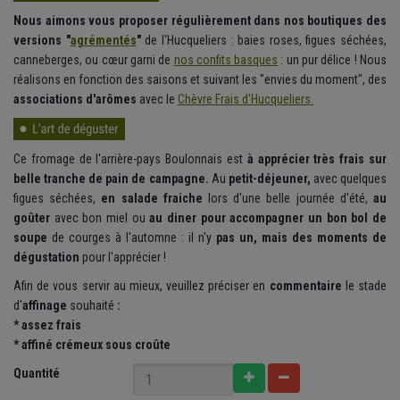
Nous aimons vous proposer régulièrement dans nos boutiques des
versions "
agrémentés
"
de l'Hucqueliers : baies roses, figues séchées,
canneberges, ou cœur garni de
nos confits basques
: un pur délice ! Nous
réalisons en fonction des saisons et suivant les "envies du moment", des
associations d'arômes
avec le
Chèvre Frais d'Hucqueliers.
Ce fromage de l'arrière-pays Boulonnais est
à apprécier très frais sur
belle tranche de pain de campagne.
Au
petit-déjeuner,
avec quelques
figues séchées,
en salade fraiche
lors d'une belle journée d'été,
au
goûter
avec bon miel ou
au diner pour accompagner un bon bol de
soupe
de courges à l'automne : il n'y
pas un, mais des moments de
dégustation
pour l'apprécier !
Afin de vous servir au mieux, veuillez préciser en
commentaire
le
stade
d'
affinage
souhaité
:
* assez frais
* affiné crémeux sous croûte
Quantité