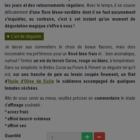
les jours et des retournements réguliers.
Avec le temps, il se couvre
délicatement
d'une flore bleue-verdâtre dont il ne faut aucunement
s'inquiéter, au contraire, c'est à cet instant qu'un moment de
dégustation magique s'offre à vous !
Je laisse aux sommeliers le choix de beaux flacons, mais dois
reconnaitre ma préférence pour un
Rosé bien frais
et... bien aromatique,
surtout ! Tentez
un vin du terroir Corse, rouge ou blanc
, à température.
Dans sa simplicité, le Brebis Corse au Poivre & Piment se déguste tel qu'il
est,
sur une tranche de pain au levain coupée finement, un filet
d
'Huile d'Olive de Sicile
le sublimera accompagné de quelques
tomates séchées.
Afin de vous servir au mieux, veuillez préciser en
commentaire
le
stade
d'
affinage
souhaité
:
*
assez frais
* affiné beurré-crémeux
* affiné sec
Quantité