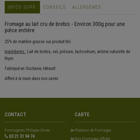
INFOS SUPP.
CONSEILS
ALLERGÈNES
Fromage au lait cru de brebis - Environ 300g pour une
pièce entière
25% de matière grasse sur produit fini
Ingrédients :
Lait de brebis, sel, présure, lactosérum, arôme naturelle de
thym
Fabriqué en Occitanie, Hérault.
Affiné à la main dans nos caves.
CONTACT
CARTE
Fromageries Philippe Olivier
Plateaux de Fromages
03 21 31 94 74
Nos Fromages Affinés