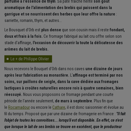
parfumé à l'essence de thym
. Sa pâte fraîche hérite
son goût
aromatique de l'alimentation des brebis qui paissent dans la
garrigue et se nourrissent des herbes que leur offre la nature
:
sarriette, romarin, thym, et autres...
Le Bousquet d'Orb est
plus dense
que son cousin mais il reste
fondant,
doux et frais à la fois.
Ce fromage fabriqué au lait cru offre selon son
stade d'affinage,
l'occasion de découvrir la toute la délicatesse des
arômes du lait de brebis.
Nous recevons le Bouquet d'Orb dans nos caves
une dizaine de jours
après leur fabrication au monastère.
L'
affinage est terminé par nos
soins, sur paillons de seigle, dans la cave dédiée aux fromages
lactiques à croûtes naturelles encore rois à quatre semaines, bien
réessuyé.
Nous vous proposons ce fromage pendant une courte
période de l'année seulement,
de mars à septembre
. Plus fin que
le
Rocamadour
ou encore le
Cathare
, il est donc saisonnier et évolue au
fil du temps. Proposé que par une dizaine de fromagerie en France :
"Il fait
l'objet de toutes les convoitises... lorsqu'il est disponible. En effet, ce n'est
que lorsque le lait de ses brebis se trouve en excédent, que le producteur