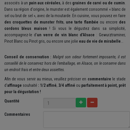
associés à un
pain aux céréales
, à des
graines de carvi ou de cumin
.
Dans sa région d'origine, le munster est également consommé « blanc de
sel ou brut de sel », avec de la moutarde. En cuisine, vous pouvez en faire
des croquettes de munster frits
,
une tarte flambée
ou encore
des
cordons bleus maison
! Si vous le dégustez dans sa simplicité,
accompagnez-le d'
un verre de vin blanc d'Alsace
: Gewurztraminer,
Pinot Blanc ou Pinot gris, ou encore une jolie
eau de vie de mirabelle
...
Conseil de conservation :
Malgré son odeur fortement imposante, il est
conseillé de le conservez hors de l'emballage, en Alsace, on le conserve dans
un endroit frais et entre deux assiettes.
Afin de vous servir au mieux, veuillez préciser en
commentaire
le
stade
d'
affinage
souhaité
:
1/2 affiné
,
3/4 affiné
ou
parfaitement
à point, prêt
pour la dégustation !
Quantité
Commentaires