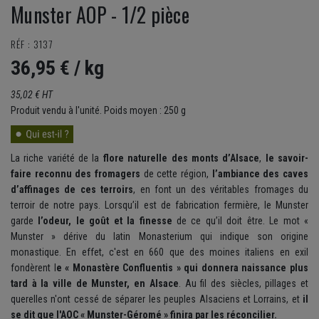
Munster AOP - 1/2 pièce
RÉF : 3137
36,95 €
/ kg
35,02 € HT
Produit vendu à l'unité. Poids moyen : 250 g
La riche variété de la
flore naturelle des monts d’Alsace
,
le savoir-
faire reconnu des fromagers
de cette région,
l’ambiance des caves
d’affinages de ces terroirs
, en font un des véritables fromages du
terroir de notre pays. Lorsqu’il est de fabrication fermière, le Munster
garde
l’odeur, le goût et la finesse
de ce qu’il doit être. Le mot «
Munster » dérive du latin Monasterium qui indique son origine
monastique. En effet, c'est en 660 que des moines italiens en exil
fondèrent l
e « Monastère Confluentis » qui donnera naissance plus
tard à la ville de Munster, en Alsace
. Au fil des siècles, pillages et
querelles n'ont cessé de séparer les peuples Alsaciens et Lorrains, et
il
se dit que l'AOC « Munster-Géromé » finira par les réconcilier.