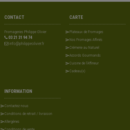
CONTACT
CARTE
Fromageries Philippe Olivier
Plateaux de Fromages
03 21 31 94 74
Nos Fromages Affinés
info@philippeolivier.fr
Crémerie au Naturel
Accords Gourmands
Cuisine de l'Affineur
Cadeau(x)
INFORMATION
Contactez nous
Conditions de retrait / livraison
Allergènes
Conditions de vente