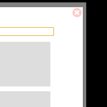
0 ART. - 0,00 €
L'AFFINEUR
CADEAU(X)