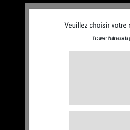
ACCUEIL
CONTACTEZ NOUS
MON COMPTE
PLATEAUX DE FROMAGES
NOS FROMAGES AFFIN
ACCUEIL
NOS FROMAGES AFFINÉS
PAR TYPE DE LAIT...