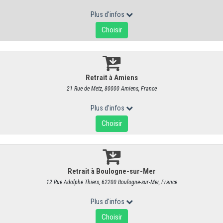
Laguiole AOP affiné vieux 12 mois
RÉF : 4140
43,95 €
/ kg
41,66 € HT
Produit vendu à l'unité. Poids moyen : 250 g
Chef-lieu de canton du département de l’Aveyron,
le village de Lag
fromage aussi appelé « Fourme blanche ».
Le Laguiole (prononcer laÏ
plateau de l'Aubrac, entre 800 et 1400 mètres d'altitude, au sud du Ma
parfumée
(anémones, lys, narcisses, jonquilles, gentianes...), ce qui
une saveur unique au fromage. La production laitière, la fabrication e
géographique de la région naturelle de l'Aubrac qui s'étend sur 73 comm
Les éleveurs locaux ayant connu des difficultés après la seconde gu
sauvegarder la filière dans les années 1960
tout en gardant un attac
l'AOP en 2001, a consacré ce produit et lui a conféré une renommée in