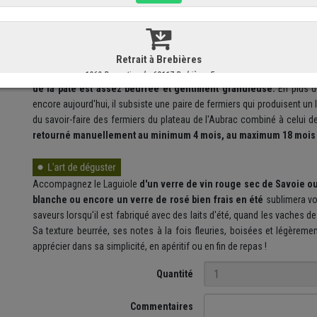
même village.
Le Laguiole que je propose est affiné environ un an.
Sa croûte ép
pâte, de couleur ivoire à jaune paille offre une consistance souple m
de la pâte est assez beurrée et gentiment granuleuse.
En plus d
encore aujourd'hui, il subsiste une paire de fermiers qui produisent un 
du savoir-faire des fermiers du plateau de l'Aubrac combiné à celui 
retourné manuellement au minimum 4 mois, au maximum 18 mois 
Accompagnez le Laguiole
d'un verre de vin rouge sec de Savoie 
blanche ou encore un verre de rosé bien frais en été
sublimera vol
saveurs lorsqu'il est fabriqué avec des laits d'été, quand les vaches d
Sa texture beurrée, ses notes à la fois fleuries, boisées et légère
apprécier dans sa simplicité, en apéritif ou en fin de repas !
Quantité
Commentaires