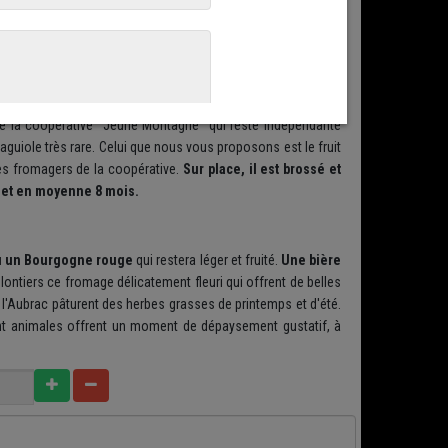
aisse et sèche est d'une couleur brun ambré. Tandis que sa
ais ferme, onctueuse et fondante sous la langue.
La texture
e la coopérative "Jeune Montagne" qui reste indépendante
laguiole très rare. Celui que nous vous proposons est le fruit
des fromagers de la coopérative.
Sur place, il est brossé et
et en moyenne 8 mois.
ou un Bourgogne rouge
qui restera léger et fruité.
Une bière
ontiers ce fromage délicatement fleuri qui offrent de belles
e l'Aubrac pâturent des herbes grasses de printemps et d'été.
ment animales offrent un moment de dépaysement gustatif, à