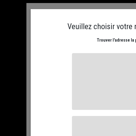
ACCUEIL
CONTACTEZ NOUS
MON COMPTE
PLATEAUX DE FROMAGES
NOS FROMAGES AFFIN
ACCUEIL
NOS FROMAGES AFFINÉS
PAR TYPE DE LAIT...