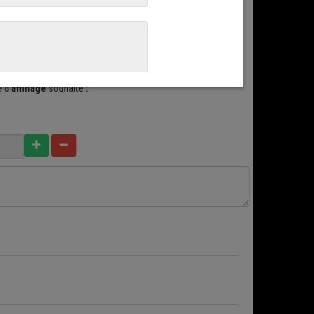
ur belle tranche de pain de campagne.
Au
petit-déjeuner,
journée d'été,
au goûter
avec bon miel ou
au diner pour
s un, mais des moments de dégustation
pour l'apprécier !
 d'
affinage
souhaité
: