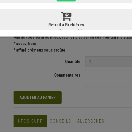
Ce fromage de l'arrière-pays Boulonnais est
à apprécier très frais s
avec quelques figues séchées,
en salade fraiche
lors d'une belle 
accompagner un bon bol de soupe
de courges à l'automne : il n'y
pa
Afin de vous servir au mieux, veuillez préciser en
commentaire
le
stade
* assez frais
* affiné crémeux sous croûte
Quantité
Commentaires
AJOUTER AU PANIER
INFOS SUPP.
CONSEILS
ALLERGÈNES