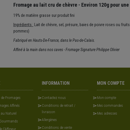
Fromage au lait cru de chèvre - Environ 120g pour une
19% de matière grasse sur produit fini
Ingrédients :
Lait de chèvre, sel, présure, baies de poivre roses ou frui
pommes)
Fabriqué en Hauts-De-France, dans le Pas-de-Calais.
Affiné à la main dans nos caves - Fromage Signature Philippe Olivier
E
INFORMATION
MON COMPTE
x de Fromages
Contactez nous
Mon compte
ages Affinés
Conditions de retrait /
Mes commandes
livraison
 au Naturel
Mes adresses
Allergènes
 Gourmands
Conditions de vente
e l'Affineur