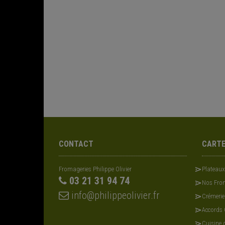
CONTACT
CART
Fromageries Philippe Olivier
Plateau
03 21 31 94 74
Nos From
info@philippeolivier.fr
Crémerie
Accords
Cuisine d