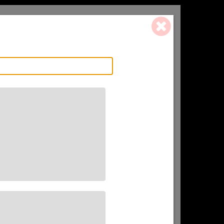
0 ART. - 0,00 €
L'AFFINEUR
CADEAU(X)