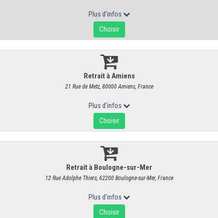
Hucqueliers Agrémenté - Chèvre Frais 
RÉF : 1101
5,45 €
/ Pièce
5,17 € HT
Créé dans les années 1980 par un ancien maître d'école du mon
aujourd'hui raisonnée),
sa production a été reprise par Thierry et son
Pas-de-Calais
. Ce petit fromage de chèvre frais est
un fromage "sign
nuage de fraicheur et de douceur
:
fondant, moelleux et génére
nous replonge dans nos souvenirs d'enfance
et qu'il se mange à n
Nous aimons vous proposer régulièrement dans nos boutiques d
figues séchées, canneberges, ou cœur garni de
nos confits basques
suivant les "envies du moment", des
associations d'arômes
avec le
C