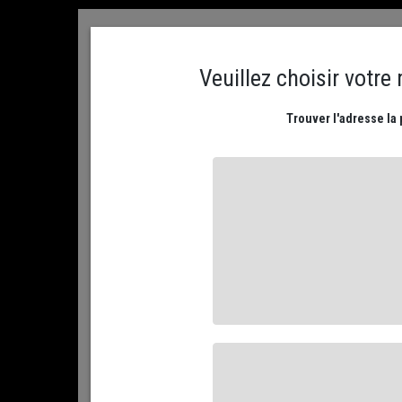
ACCUEIL
CONTACTEZ NOUS
MON COMPTE
PLATEAUX DE FROMAGES
NOS FROMAGES AFFIN
ACCUEIL
NOS FROMAGES AFFINÉS
PAR RÉGION...
AUV