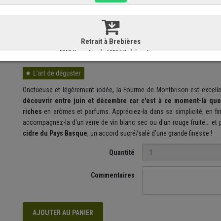
Sa
pâte jaune or,
ses
marbrures bleu clair
et
son goût franc, lég
Fourme de Montbrison est
affinée en cheneaux de bois, à l'horizo
moins 32 jours
. Pendant les 7 premiers jours, elles sont
tournées d'u
complexifier les arômes dans la pâte ainsi que diffuser la moisissures
La Montbrison se distingue d'autant plus de sa cousine auvergnate
immatériel en France et sur la liste du patrimoine culturel immaté
Onctueuse et légèrement iodée, la Fourme de Montbrison est excell
découvrir entre juin et décembre car c'est à ce moment-là qu
riches
en arômes et parfums. Appréciez-la dans sa simplicité, en fin
accompagnez-la d'un verre de vin blanc sec ou d'un rouge fruité... et
cidre du Pays Basque
, un accord sucré/salé d'une grande finesse !
Quantité
Commentaires
AJOUTER AU PANIER