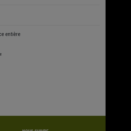
ce entière
re