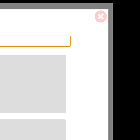
0 ART. - 0,00 €
L'AFFINEUR
CADEAU(X)