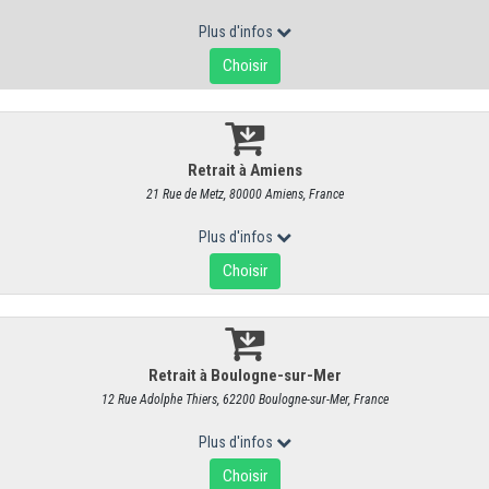
Fourme de Montbrison AOP
RÉF : 5084
43,30 €
/ kg
41,04 € HT
Produit vendu à l'unité. Poids moyen : 250 g
L’origine de la Fourme remonte au moment de l'époque féodale entre le 
IXème siècle la fourme était connue et appréciée...
Puisqu'elle serv
la Fourme de Montbrison obtienne l'AOC communément, mais
les 
divorce en 2002
. C'est principalement en leur affinage qu'elles tienne
et affinée verticalement, tandis que la Fourme de Montbrison est
salé
Mais pas que : la Fourme d’Ambert provient de laits d’animaux paissant 
Montbrison de laits émanants de troupeaux subsistant dans la plaine all