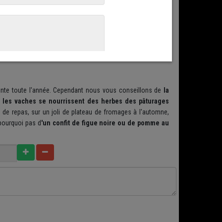
èrement boisé
attirent depuis longtemps mon attention. La
ntale donc, chez notre producteur-partenaire pendant au
n quart de tour toutes les 12 heures.
L'objectif : répartir et
 ensemencée dans le lait lors de la fabrication. Depuis 2018,
 par son
inscription à l'inventaire du patrimoine culturel
riel de l'Unesco.
ente toute l'année. Cependant nous vous conseillons de
la
e les vaches se nourrissent des herbes des pâturages
 de repas, sur un joli de plateau de fromages à l'automne,
 pourquoi pas d
'un confit de figue noire ou de pomme au