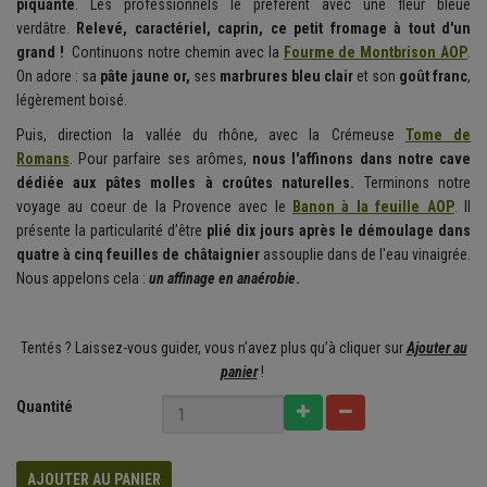
piquante
. Les professionnels le préfèrent avec une fleur bleue
verdâtre.
Relevé, caractériel, caprin, ce petit fromage à tout d'un
grand !
Continuons notre chemin avec la
Fourme de Montbrison AOP
.
On adore : sa
pâte jaune or,
ses
marbrures bleu clair
et son
goût franc
,
légèrement boisé.
Puis, direction la vallée du rhône, avec la Crémeuse
Tome de
Romans
. Pour parfaire ses arômes,
nous l'affinons dans notre cave
dédiée aux pâtes molles à croûtes naturelles.
Terminons notre
voyage au coeur de la Provence avec le
Banon à la feuille AOP
. Il
présente la particularité d’être
plié dix jours après le démoulage
dans
quatre à cinq feuilles de châtaignier
assouplie dans de l'eau vinaigrée.
Nous appelons cela :
un affinage en anaérobie
.
Tentés ? Laissez-vous guider, vous n’avez plus qu’à cliquer sur
Ajouter au
panier
!
Quantité
AJOUTER AU PANIER