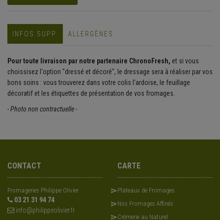
INFOS SUPP.
ALLERGÈNES
Pour toute livraison par notre partenaire ChronoFresh
,
et si vous
choissisez l'option "dressé et décoré", le dressage sera à réaliser par vos
bons soins : vous trouverez dans votre colis l'ardoise, le feuillage
décoratif et les étiquettes de présentation de vos fromages.
- Photo non contractuelle -
CONTACT
CARTE
Fromageries Philippe Olivier
Plateaux de Fromages
03 21 31 94 74
Nos Fromages Affinés
info@philippeolivier.fr
Crémerie au Naturel