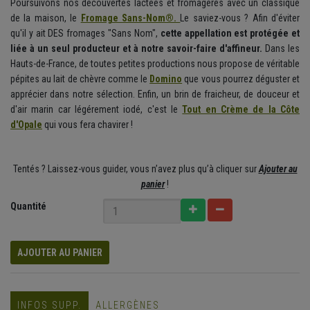
Poursuivons nos découvertes lactées et fromagères avec un classique
de la maison, le
Fromage Sans-Nom®.
Le saviez-vous ? Afin d'éviter
qu'il y ait DES fromages "Sans Nom",
cette appellation est protégée et
liée à un seul producteur et à notre savoir-faire d'affineur.
Dans les
Hauts-de-France, de toutes petites productions nous propose de véritable
pépites au lait de chèvre comme le
Domino
que vous pourrez déguster et
apprécier dans notre sélection. Enfin, un brin de fraicheur, de douceur et
d'air marin car légérement iodé, c'est le
Tout en Crème de la Côte
d'Opale
qui vous fera chavirer !
Tentés ? Laissez-vous guider, vous n’avez plus qu’à cliquer sur
Ajouter au
panier
!
Quantité
AJOUTER AU PANIER
INFOS SUPP.
ALLERGÈNES