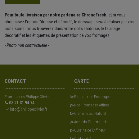
Pour toute livraison par notre partenaire ChronoFresh
,
et si vous
choissisez l'option "dressé et décoré", le dressage sera à réaliser par vos
bons soins : vous trouverez dans votre colis l'ardoise, le feuillage
décoratif et les étiquettes de présentation de vos fromages.
- Photo non contractuelle -
CONTACT
CARTE
Fromageries Philippe Olivier
Plateaux de Fromages
03 21 31 94 74
Nos Fromages Affinés
info@philippeolivier.fr
Crémerie au Naturel
Accords Gourmands
Cuisine de l'Affineur
Cadeau(x)