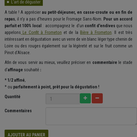
A table ! A apprécier
au petit-déjeuner, en casse-croute ou en fin de
repas
, il n'y a pas d'heures pour le Fromage Sans-Nom.
Pour un accord
parfait et 100% local
: accompagnez le d'un
confit d'endives
que nous
appelons
Le Confit à Frometon
et de la
Bière à Frometon
. Il est très
intéressant en dégustation avec un verre de vin blanc léger type chenin de
Loire ou des rouges également sur la légèreté et sur le fruit comme un
Pinot d'Alsace.
Afin de vous servir au mieux, veuillez préciser en
commentaire
le
stade
d'
affinage
souhaité
:
* 1/2 affiné
,
* ou
parfaitement
à point, prêt pour la dégustation !
Quantité
Commentaires
AJOUTER AU PANIER