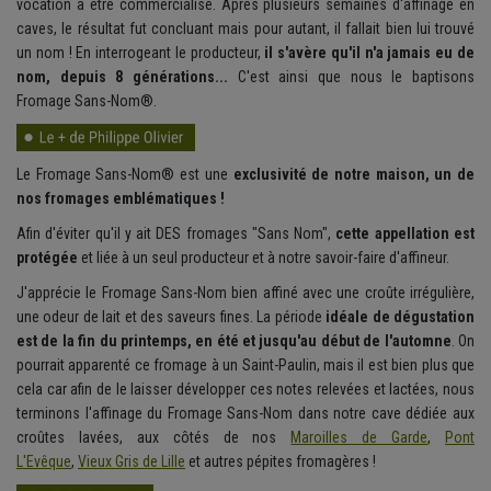
vocation à être commercialisé. Après plusieurs semaines d'affinage en
caves, le résultat fut concluant mais pour autant, il fallait bien lui trouvé
un nom ! En interrogeant le producteur,
il s'avère qu'il n'a jamais eu de
nom, depuis 8 générations...
C'est ainsi que nous le baptisons
Fromage Sans-Nom®.
Le Fromage Sans-Nom® est une
exclusivité de notre maison, un de
nos fromages emblématiques !
Afin d'éviter qu'il y ait DES fromages "Sans Nom",
cette appellation est
protégée
et liée à un seul producteur et à notre savoir-faire d'affineur.
J'apprécie le Fromage Sans-Nom bien affiné avec une croûte irrégulière,
une odeur de lait et des saveurs fines. La période
idéale de dégustation
est de la fin du printemps, en été et jusqu'au début de l'automne
. On
pourrait apparenté ce fromage à un Saint-Paulin, mais il est bien plus que
cela car afin de le laisser développer ces notes relevées et lactées, nous
terminons l'affinage du Fromage Sans-Nom dans notre cave dédiée aux
croûtes lavées, aux côtés de nos
Maroilles de Garde
,
Pont
L'Evêque
,
Vieux Gris de Lille
et autres pépites fromagères !