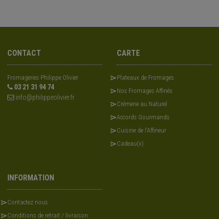
CONTACT
CARTE
Fromageries Philippe Olivier
Plateaux de Fromages
03 21 31 94 74
Nos Fromages Affinés
info@philippeolivier.fr
Crémerie au Naturel
Accords Gourmands
Cuisine de l'Affineur
Cadeau(x)
INFORMATION
Contactez nous
Conditions de retrait / livraison