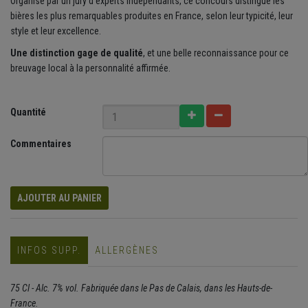
Organisé par un jury d’experts indépendants, ce concours distingue les
bières les plus remarquables produites en France, selon leur typicité, leur
style et leur excellence.
Une distinction gage de qualité
, et une belle reconnaissance pour ce
breuvage local à la personnalité affirmée.
Quantité
Commentaires
AJOUTER AU PANIER
INFOS SUPP.
ALLERGÈNES
75 Cl - Alc. 7% vol. Fabriquée dans le Pas de Calais, dans les Hauts-de-
France.