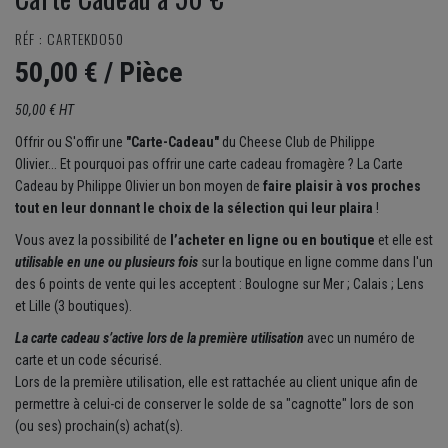
RÉF : CARTEKDO50
50,00 €
/ Pièce
50,00 € HT
Offrir ou S'offir une
"Carte-Cadeau"
du Cheese Club de Philippe
Olivier...
Et pourquoi pas offrir une carte cadeau fromagère ?
La Carte
Cadeau by Philippe Olivier
un bon moyen de
faire plaisir à vos proches
tout en leur donnant le choix de la sélection qui leur plaira
!
Vous avez la possibilité de
l’acheter en ligne ou en boutique
et elle est
utilisable en une ou plusieurs fois
sur la boutique en ligne comme dans l'un
des 6 points de vente qui les acceptent : Boulogne sur Mer ; Calais ; Lens
et Lille (3 boutiques).
La carte cadeau s’active lors de la première utilisation
avec un numéro de
carte et un code sécurisé.
Lors de la première utilisation, elle est rattachée au client unique afin de
permettre à celui-ci de conserver le solde de sa "cagnotte" lors de son
(ou ses) prochain(s) achat(s).