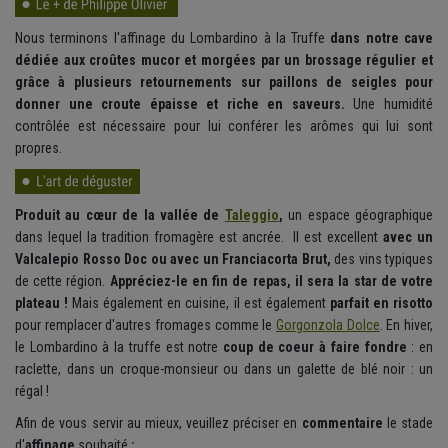
Nous terminons l'affinage du Lombardino à la Truffe
dans notre cave
dédiée aux croûtes mucor et morgées par un brossage régulier et
grâce à plusieurs retournements sur paillons de seigles pour
donner une croute épaisse et riche en saveurs.
Une humidité
contrôlée est nécessaire pour lui conférer les arômes qui lui sont
propres.
Produit au cœur de la vallée de
Taleggio
,
un espace géographique
dans lequel la tradition fromagère est ancrée. Il est excellent
avec un
Valcalepio Rosso Doc ou avec un Franciacorta Brut,
des vins typiques
de cette région.
Appréciez-le en fin de repas, il sera la star de votre
plateau !
Mais également en cuisine, il est également
parfait en risotto
pour remplacer d'autres fromages comme le
Gorgonzola Dolce
. En hiver,
le Lombardino à la truffe est notre
coup de coeur à faire fondre
: en
raclette, dans un croque-monsieur ou dans un galette de blé noir : un
régal !
Afin de vous servir au mieux, veuillez préciser en
commentaire
le
stade
d'
affinage
souhaité
: