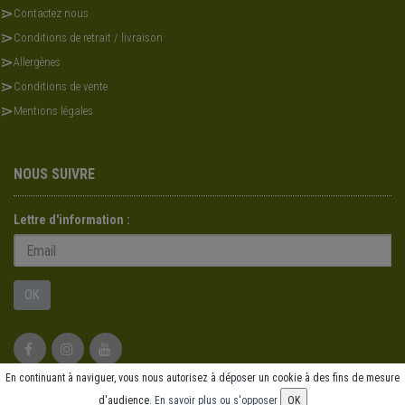
Contactez nous
Conditions de retrait / livraison
Allergènes
Conditions de vente
Mentions légales
NOUS SUIVRE
Lettre d'information :
OK
En continuant à naviguer, vous nous autorisez à déposer un cookie à des fins de mesure
© 2026 - Logiciel
SaasFood - Logiciel de gestion de commande sur internet et en
d'audience.
En savoir plus ou s'opposer
OK