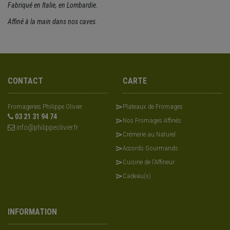
Fabriqué en Italie, en Lombardie.
Affiné à la main dans nos caves.
CONTACT
CARTE
Fromageries Philippe Olivier
Plateaux de Fromages
03 21 31 94 74
Nos Fromages Affinés
info@philippeolivier.fr
Crémerie au Naturel
Accords Gourmands
Cuisine de l'Affineur
Cadeau(x)
INFORMATION