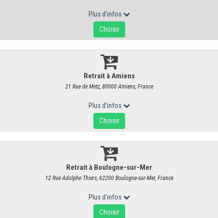
Beurre - Philippe Olivier - 1/2 sel cro
RÉF : 6025
3,10 €
/ Pièce
2,94 € HT
Le saviez-vous ?
La dénomination "Beurre"
est
réservé aux pr
exclusivement animale, se présentant sous la forme d'une émuls
une teneur en
matière grasse supérieure ou égale à 80% et inférieu
Notre beurre sélection "Philippe Olivier"
est
un beurre dit de bara
de façon discontinue
. Par opposition à un beurre fabriqué, à plu
butyrateur, de façon continue.
(Re)découvrez le vrai goût du beurre.
Malaxé et emballé à la ma
r
espect de la recette familiale de Marcel Olivier
, père de Philippe Ol