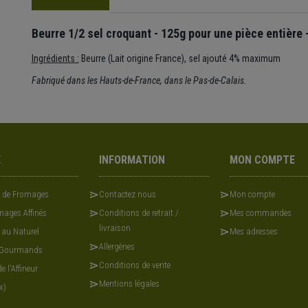
Beurre 1/2 sel croquant - 125g pour une pièce entièr
Ingrédients :
Beurre (Lait origine France), sel ajouté 4% maximum
Fabriqué dans les Hauts-de-France, dans le Pas-de-Calais.
E
INFORMATION
MON COMPTE
x de Fromages
Contactez nous
Mon compte
ages Affinés
Conditions de retrait /
Mes commandes
livraison
 au Naturel
Mes adresses
Allergènes
 Gourmands
Conditions de vente
e l'Affineur
Mentions légales
x)