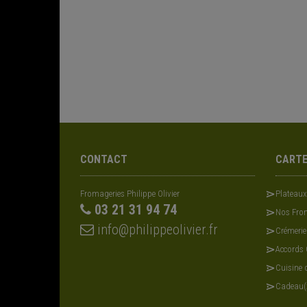
CONTACT
CART
Fromageries Philippe Olivier
Plateau
03 21 31 94 74
Nos From
info@philippeolivier.fr
Crémerie
Accords
Cuisine d
Cadeau(