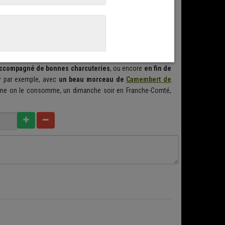
s, deux profils de consommateurs :
ceux qui l'aime AVEC et
 son appréciation, c'est pourquoi nous vous proposons de
ccompagné de bonnes charcuteries
, ou encore
en fin de
r
par exemple, avec
un beau morceau de
Camembert de
 on le consomme, un dimanche soir en Franche-Comté,