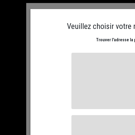
ACCUEIL
CONTACTEZ NOUS
MON COMPTE
PLATEAUX DE FROMAGES
NOS FROMAGES AFFIN
ACCUEIL
CRÉMERIE AU NATUREL
LES BEURRES DE TRADIT