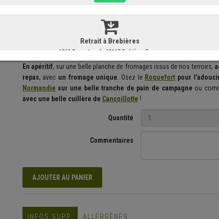
Le fromage, avec ou sans beurre ?
Il y a deux écoles, deux équipe
ceux qui l'aime SANS
. Le moment de dégustation pourra jouer sur
tenter l'expérience "avec".
En apéritif
, sur une belle planche de fromages issus de nos terroirs,
a
repas
, avec
un fromage unique
. Osez le
Roquefort
pour l'adouci
Normandie
sur une belle tranche de pain de campagne
ou comme
avec une belle cuillère de
Cancoillotte
!
Quantité
Commentaires
AJOUTER AU PANIER
INFOS SUPP.
ALLERGÈNES