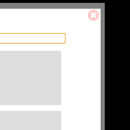
0 ART. - 0,00 €
L'AFFINEUR
CADEAU(X)