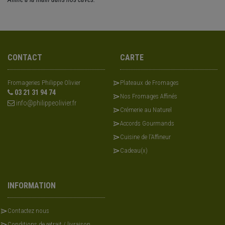
CONTACT
CARTE
Fromageries Philippe Olivier
Plateaux de Fromages
03 21 31 94 74
Nos Fromages Affinés
info@philippeolivier.fr
Crémerie au Naturel
Accords Gourmands
Cuisine de l'Affineur
Cadeau(x)
INFORMATION
Contactez nous
Conditions de retrait / livraison