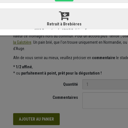
Notre secret d'affineur ?
Nous
relavons chaque Pavé d'Auge ave
boite
, comme des livres dans une bibliothèque.
Pour accompagner sa dégustation, nous vous conseillons
un Bourgo
valeur ce fromages hors du commun. Pour un accord plus "terroir", o
la Galotière
. Un pain brié, que l'on trouve uniquement en Normandie, o
d'Auge.
Afin de vous servir au mieux, veuillez préciser en
commentaire
le
stade
* 1/2 affiné
,
* ou
parfaitement
à point, prêt pour la dégustation !
Quantité
Commentaires
AJOUTER AU PANIER