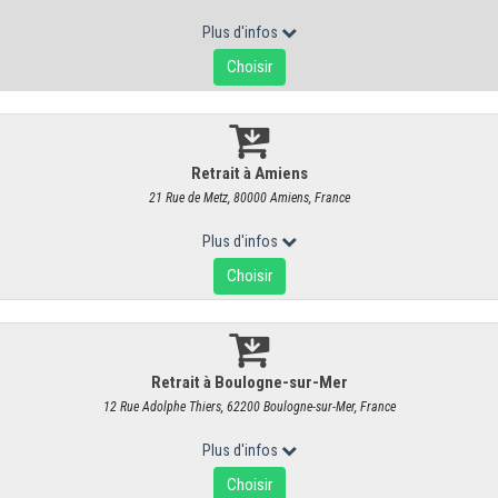
Pavé d'Auge
RÉF : 3170
20,90 €
/ Pièce
19,81 € HT
On trouve le Pavé d'Auge sous différentes appellations :
le carré d'Au
simplement le Pavé.
Celui-ci est
deux fois plus gros que son cousi
Pratiquement disparu
durant l’entre deux guerres, seules une ou deux
à le produire.
Il est à ce jour fabriqué par quelques petites fromage
lait de la traite du soir, refroidi puis réchauffé le lendemain.
Le Pavé d'Auge est
un fromage à la croûte dorée et sableuse
. Cette
ses deux à trois mois d’affinage
au cours desquels il est frotté. Sur p
le fromage se fait humide. A l’état de forte maturité, une certaine amert