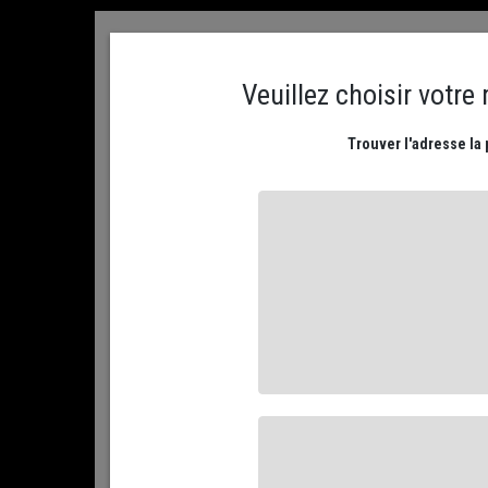
ACCUEIL
CONTACTEZ NOUS
MON COMPTE
PLATEAUX DE FROMAGES
NOS FROMAGES AFFIN
ACCUEIL
NOS FROMAGES AFFINÉS
PAR RÉGION...
NO