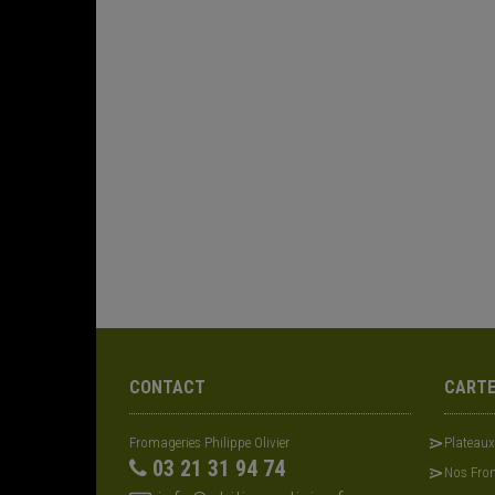
CONTACT
CART
Fromageries Philippe Olivier
Plateau
03 21 31 94 74
Nos From