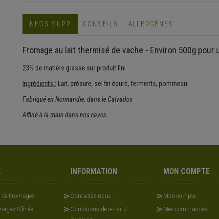
INFOS SUPP.
CONSEILS
ALLERGÈNES
Fromage au lait thermisé de vache - Environ 500g pour 
23% de matière grasse sur produit fini
Ingrédients :
Lait, présure, sel fin épuré, ferments, pommeau
Fabriqué en Normandie, dans le Calvados
Affiné à la main dans nos caves.
E
INFORMATION
MON COMPTE
x de Fromages
Contactez nous
Mon compte
ages Affinés
Conditions de retrait /
Mes commandes