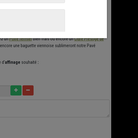
c du pommeau
puis,
nous les collons debout dans leur
gne Blanc
. Un accord simple mais efficace qui mettra en
sez un
Poiré fermier
bien frais ou encore un
Cidre Prestige de
u encore une baguette viennoise sublimeront notre Pavé
 d'
affinage
souhaité
: