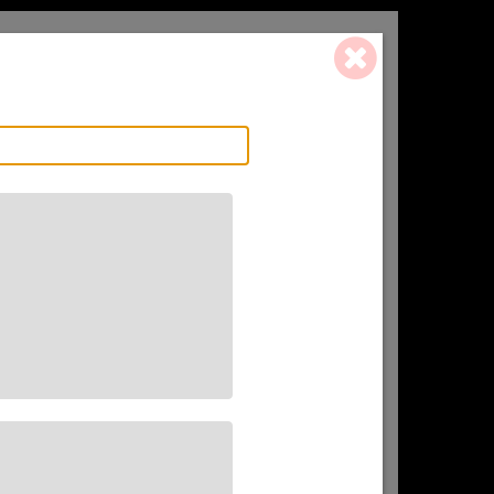
0 ART. - 0,00 €
L'AFFINEUR
CADEAU(X)