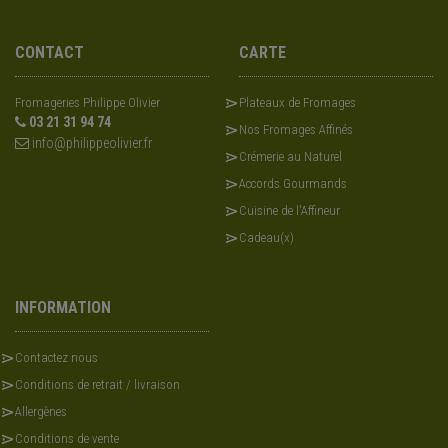
CONTACT
CARTE
Fromageries Philippe Olivier
Plateaux de Fromages
03 21 31 94 74
Nos Fromages Affinés
info@philippeolivier.fr
Crémerie au Naturel
Accords Gourmands
Cuisine de l'Affineur
Cadeau(x)
INFORMATION
Contactez nous
Conditions de retrait / livraison
Allergènes
Conditions de vente