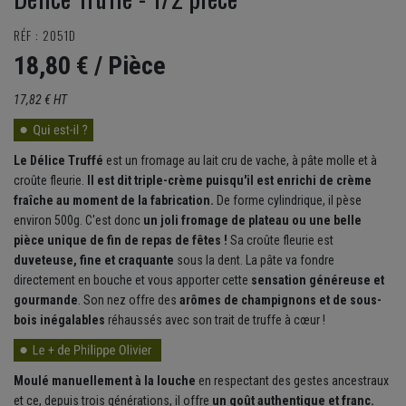
RÉF : 2051D
18,80 €
/ Pièce
17,82 € HT
Le Délice Truffé
est un fromage au lait cru de vache, à pâte molle et à
croûte fleurie.
Il est dit triple-crème puisqu'il est enrichi de crème
fraîche au moment de la fabrication.
De forme cylindrique, il pèse
environ 500g. C'est donc
un joli fromage de plateau ou une belle
pièce unique de fin de repas de fêtes !
Sa croûte fleurie est
duveteuse, fine et craquante
sous la dent. La pâte va fondre
directement en bouche et vous apporter cette
sensation généreuse et
gourmande
. Son nez offre des
arômes de champignons et de sous-
bois inégalables
réhaussés avec son trait de truffe à cœur !
Moulé manuellement à la louche
en respectant des gestes ancestraux
et ce, depuis trois générations, il offre
un goût authentique et franc.