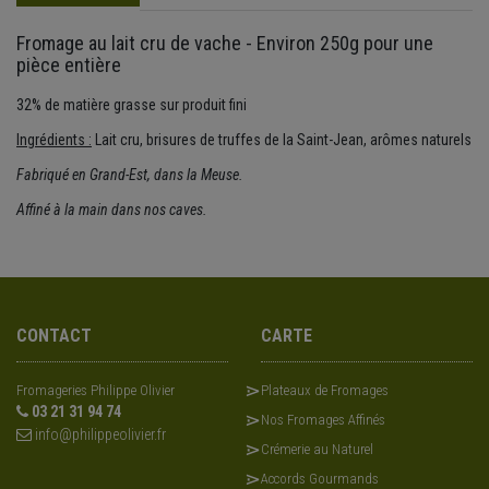
Fromage au lait cru de vache - Environ 250g pour une
pièce entière
32% de matière grasse sur produit fini
Ingrédients :
Lait cru, brisures de truffes de la Saint-Jean, arômes naturels
Fabriqué en Grand-Est, dans la Meuse.
Affiné à la main dans nos caves.
CONTACT
CARTE
Fromageries Philippe Olivier
Plateaux de Fromages
03 21 31 94 74
Nos Fromages Affinés
info@philippeolivier.fr
Crémerie au Naturel
Accords Gourmands