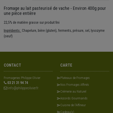
Fromage au lait pasteurisé de vache - Environ 400g pour
une pièce entière
22,5% de matière grasse sur produit fini
Ingrédients :
Chapelure, bière (gluten), ferments, présure, sel, lysozyme
(oeuf)
CONTACT
CARTE
Fromageries Philippe Olivier
Plateaux de Fromages
03 21 31 94 74
Nos Fromages Affinés
info@philippeolivier.fr
Crémerie au Naturel
Accords Gourmands
Cuisine de l'Affineur
Cadeau(x)