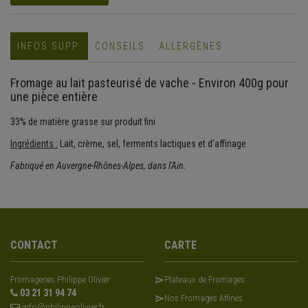
INFOS SUPP.
CONSEILS
ALLERGÈNES
Fromage au lait pasteurisé de vache - Environ 400g pour
une pièce entière
33% de matière grasse sur produit fini
Ingrédients :
Lait, crème, sel, ferments lactiques et d'affinage
Fabriqué en Auvergne-Rhônes-Alpes, dans l'Ain.
CONTACT
CARTE
Fromageries Philippe Olivier
Plateaux de Fromages
03 21 31 94 74
Nos Fromages Affinés
info@philippeolivier.fr