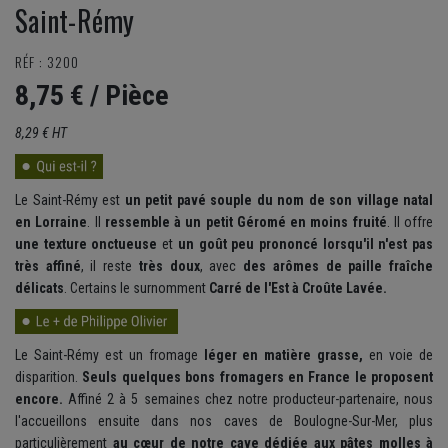
Saint-Rémy
RÉF : 3200
8,75 €
/ Pièce
8,29 € HT
Le Saint-Rémy est
un petit pavé souple du nom de son village natal
en Lorraine
. Il
ressemble à un petit Géromé en moins fruité
. Il offre
une texture onctueuse
et
un goût peu prononcé lorsqu'il n'est pas
très affiné
, il reste
très doux
, avec
des arômes de paille fraîche
délicats
. Certains le surnomment
Carré de l'Est à Croûte Lavée.
Le Saint-Rémy est un fromage
léger en matière grasse,
en voie de
disparition.
Seuls quelques bons fromagers en France le proposent
encore.
Affiné 2 à 5 semaines chez notre producteur-partenaire, nous
l'accueillons ensuite dans nos caves de Boulogne-Sur-Mer, plus
particulièrement
au cœur de notre cave dédiée aux pâtes molles à